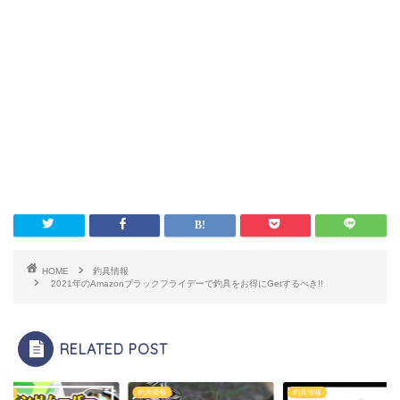
HOME
釣具情報
2021年のAmazonブラックフライデーで釣具をお得にGetするべき!!
RELATED POST
情報
釣具情報
釣具情報