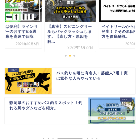
あれば便利】ラインリ
【真実】スピニングリー
ベイトリールから異
ーバーのおすすめ5選
ルもバックラッシュしま
発生！？その原因や
釣り糸を高速で回収
す。【直し方・原因を
方を徹底解説。
解...
2021年10月6日
2020年9
2020年11月27日
バス釣りを嗜む有名人・芸能人7選｜実
は意外な人もやっている
静岡県のおすすめバス釣りスポット！釣
れる川やダムなどを紹介。