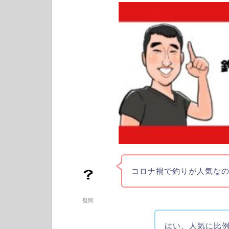
コロナ禍で釣りが人気な
疑問
はい、人気に比