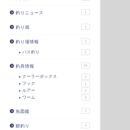
釣りニュース
1
釣り堀
1
釣り場情報
2
バス釣り
2
釣具情報
63
クーラーボックス
3
フック
1
ルアー
4
ワーム
9
魚図鑑
2
鯉釣り
3