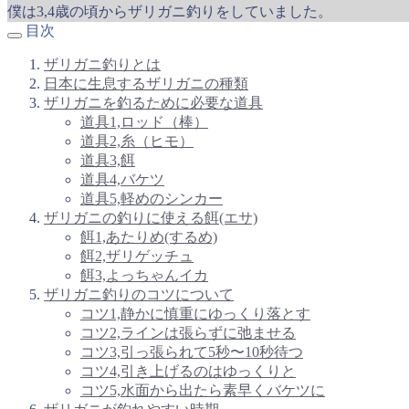
僕は3,4歳の頃からザリガニ釣りをしていました。
目次
ザリガニ釣りとは
日本に生息するザリガニの種類
ザリガニを釣るために必要な道具
道具1,ロッド（棒）
道具2,糸（ヒモ）
道具3,餌
道具4,バケツ
道具5,軽めのシンカー
ザリガニの釣りに使える餌(エサ)
餌1,あたりめ(するめ)
餌2,ザリゲッチュ
餌3,よっちゃんイカ
ザリガニ釣りのコツについて
コツ1,静かに慎重にゆっくり落とす
コツ2,ラインは張らずに弛ませる
コツ3,引っ張られて5秒〜10秒待つ
コツ4,引き上げるのはゆっくりと
コツ5,水面から出たら素早くバケツに