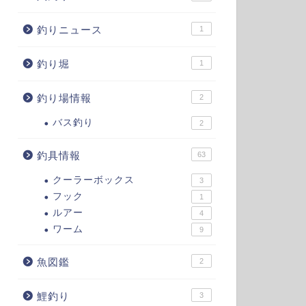
釣りニュース
1
釣り堀
1
釣り場情報
2
バス釣り
2
釣具情報
63
クーラーボックス
3
フック
1
ルアー
4
ワーム
9
魚図鑑
2
鯉釣り
3