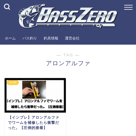
ホーム
バス釣り
釣具情報
運営会社
― TAG ―
アロンアルファ
未分類
【インプレ】アロンアルファ
でワームを補修したら衝撃だ
った。【圧倒的接着】