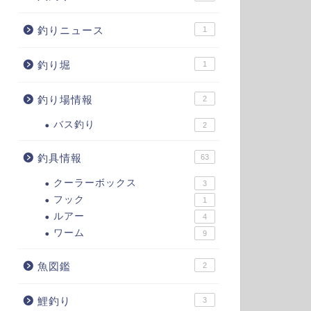
釣りニュース
1
釣り堀
1
釣り場情報
2
バス釣り
2
釣具情報
63
クーラーボックス
3
フック
1
ルアー
4
ワーム
9
魚図鑑
2
鯉釣り
3