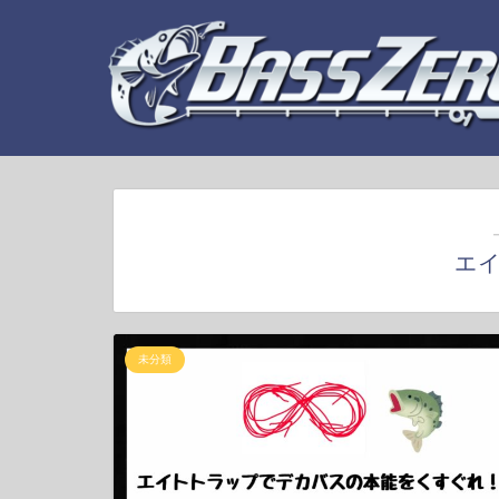
エ
未分類