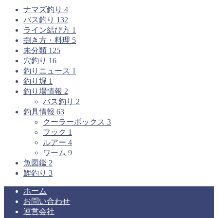
ナマズ釣り
4
バス釣り
132
ライン結び方
1
捌き方・料理
5
未分類
125
穴釣り
16
釣りニュース
1
釣り堀
1
釣り場情報
2
バス釣り
2
釣具情報
63
クーラーボックス
3
フック
1
ルアー
4
ワーム
9
魚図鑑
2
鯉釣り
3
ホーム
お問い合わせ
運営会社