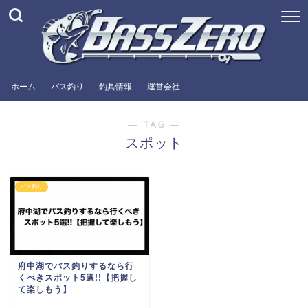
ホーム
バス釣り
釣具情報
運営会社
― TAG ―
スポット
バス釣り
府中湖でバス釣りするなら行
くべきスポット5選!!【把握し
て楽しもう】