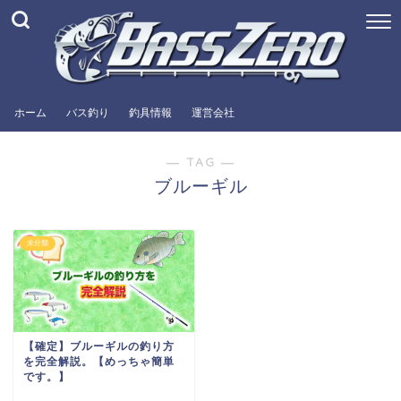
ホーム
バス釣り
釣具情報
運営会社
― TAG ―
ブルーギル
未分類
【確定】ブルーギルの釣り方
を完全解説。【めっちゃ簡単
です。】