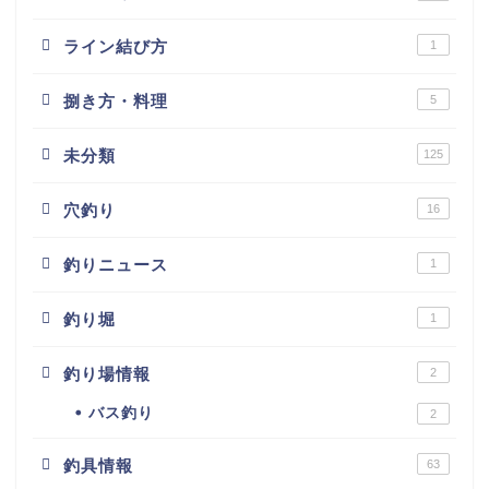
ライン結び方
1
捌き方・料理
5
未分類
125
穴釣り
16
釣りニュース
1
釣り堀
1
釣り場情報
2
バス釣り
2
釣具情報
63