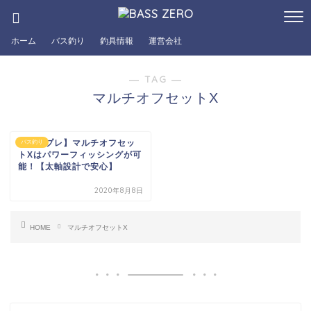
ホーム
バス釣り
釣具情報
運営会社
― TAG ―
マルチオフセットX
【インプレ】マルチオフセッ
バス釣り
トXはパワーフィッシングが可
能！【太軸設計で安心】
2020年8月8日
HOME
マルチオフセットX