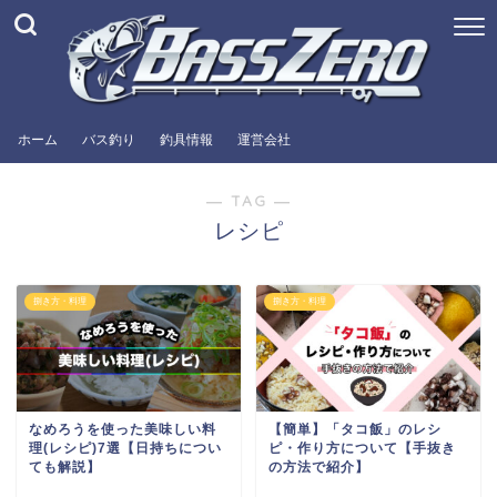
ホーム
バス釣り
釣具情報
運営会社
― TAG ―
レシピ
捌き方・料理
捌き方・料理
なめろうを使った美味しい料
【簡単】「タコ飯」のレシ
理(レシピ)7選【日持ちについ
ピ・作り方について【手抜き
ても解説】
の方法で紹介】