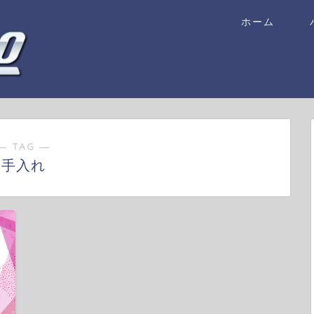
ホーム
― TAG ―
手入れ