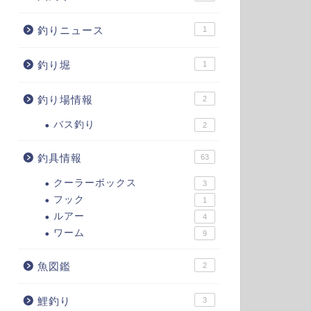
釣りニュース
1
釣り堀
1
釣り場情報
2
バス釣り
2
釣具情報
63
クーラーボックス
3
フック
1
ルアー
4
ワーム
9
魚図鑑
2
鯉釣り
3