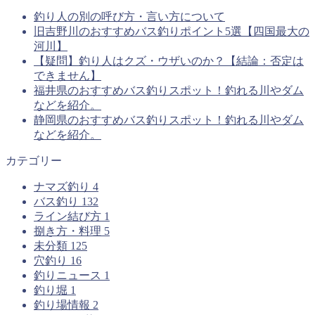
釣り人の別の呼び方・言い方について
旧吉野川のおすすめバス釣りポイント5選【四国最大の
河川】
【疑問】釣り人はクズ・ウザいのか？【結論：否定は
できません】
福井県のおすすめバス釣りスポット！釣れる川やダム
などを紹介。
静岡県のおすすめバス釣りスポット！釣れる川やダム
などを紹介。
カテゴリー
ナマズ釣り
4
バス釣り
132
ライン結び方
1
捌き方・料理
5
未分類
125
穴釣り
16
釣りニュース
1
釣り堀
1
釣り場情報
2