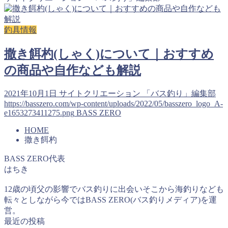
釣具情報
撒き餌杓(しゃく)について｜おすすめ
の商品や自作なども解説
2021年10月1日
サイトクリエーション 「バス釣り」編集部
https://basszero.com/wp-content/uploads/2022/05/basszero_logo_A-
e1653273411275.png
BASS ZERO
HOME
撒き餌杓
BASS ZERO代表
はちき
12歳の頃父の影響でバス釣りに出会いそこから海釣りなども
転々としながら今ではBASS ZERO(バス釣りメディア)を運
営。
最近の投稿