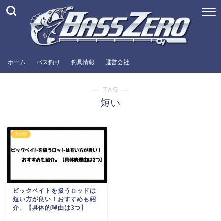
ホーム
バス釣り
釣具情報
運営会社
― TAG ―
短い
未分類
ビックベイトを扱うロッドは
短い方が良い！おすすめも紹
介。【具体的理由は3つ】