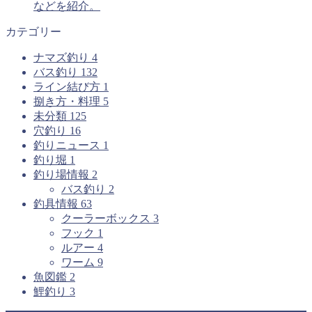
などを紹介。
カテゴリー
ナマズ釣り
4
バス釣り
132
ライン結び方
1
捌き方・料理
5
未分類
125
穴釣り
16
釣りニュース
1
釣り堀
1
釣り場情報
2
バス釣り
2
釣具情報
63
クーラーボックス
3
フック
1
ルアー
4
ワーム
9
魚図鑑
2
鯉釣り
3