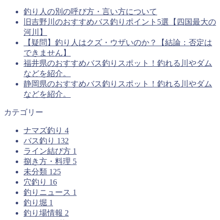
釣り人の別の呼び方・言い方について
旧吉野川のおすすめバス釣りポイント5選【四国最大の
河川】
【疑問】釣り人はクズ・ウザいのか？【結論：否定は
できません】
福井県のおすすめバス釣りスポット！釣れる川やダム
などを紹介。
静岡県のおすすめバス釣りスポット！釣れる川やダム
などを紹介。
カテゴリー
ナマズ釣り
4
バス釣り
132
ライン結び方
1
捌き方・料理
5
未分類
125
穴釣り
16
釣りニュース
1
釣り堀
1
釣り場情報
2