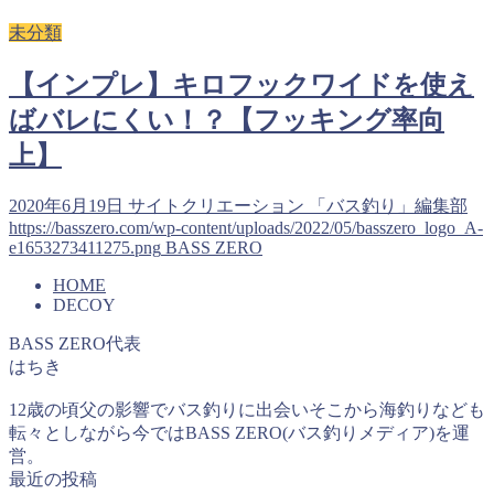
未分類
【インプレ】キロフックワイドを使え
ばバレにくい！？【フッキング率向
上】
2020年6月19日
サイトクリエーション 「バス釣り」編集部
https://basszero.com/wp-content/uploads/2022/05/basszero_logo_A-
e1653273411275.png
BASS ZERO
HOME
DECOY
BASS ZERO代表
はちき
12歳の頃父の影響でバス釣りに出会いそこから海釣りなども
転々としながら今ではBASS ZERO(バス釣りメディア)を運
営。
最近の投稿