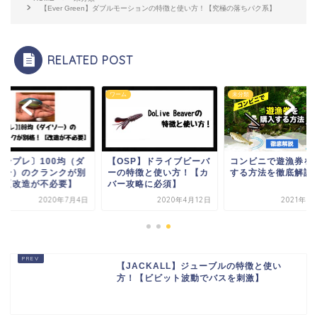
【Ever Green】ダブルモーションの特徴と使い方！【究極の落ちパク系】
RELATED POST
類
ワーム
未分類
インプレ〕100均（ダ
【OSP】ドライブビーバ
コンビニで遊漁券を
ソー）のクランクが別
ーの特徴と使い方！【カ
する方法を徹底解説
！【改造が不必要】
バー攻略に必須】
2020年7月4日
2020年4月12日
2021年6
【JACKALL】ジューブルの特徴と使い
方！【ビビット波動でバスを刺激】