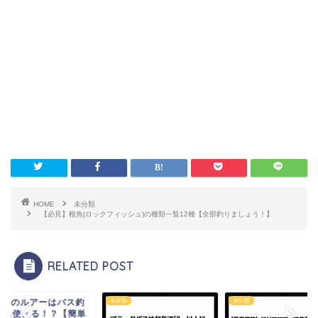
HOME
未分類
【必見】根魚(ロックフィッシュ)の種類一覧12種【全部釣りましょう！】
RELATED POST
00均のルアーはバス釣
類
未分類
未分類
にも使える！？【簡単