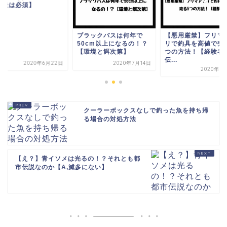
改造は必須】
ブラックバスは何年で
【悪用厳禁】フリマ
50cm以上になるの！？
リで釣具を高値で売
【環境と餌次第】
つの方法！【経験者
伝...
2020年6月22日
2020年7月14日
2020年7
クーラーボックスなしで釣った魚を持ち帰
る場合の対処方法
【え？】青イソメは光るの！？それとも都
市伝説なのか【A,滅多にない】