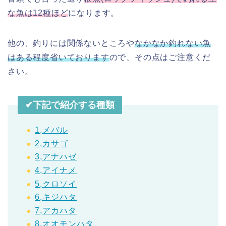
な魚は12種ほど
になります。
他の、釣りには関係ないところや
なかなか釣れない魚
はある程度省いております
ので、その点はご注意くだ
さい。
✔︎下記で紹介する種類
1,メバル
2,カサゴ
3,アナハゼ
4,アイナメ
5,クロソイ
6,キジハタ
7,アカハタ
8,オオモンハタ