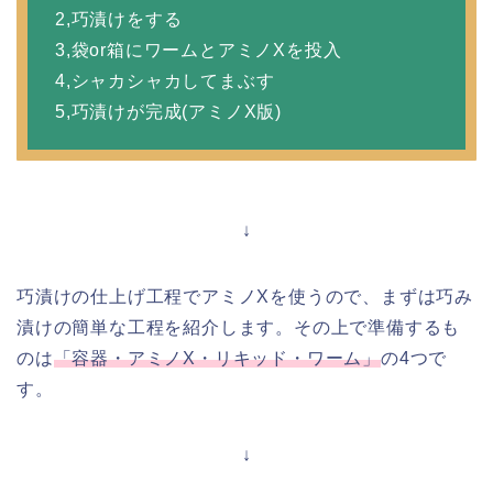
2,巧漬けをする
3,袋or箱にワームとアミノXを投入
4,シャカシャカしてまぶす
5,巧漬けが完成(アミノX版)
↓
巧漬けの仕上げ工程でアミノXを使うので、まずは巧み
漬けの簡単な工程を紹介します。その上で準備するも
のは
「容器・アミノX・リキッド・ワーム」
の4つで
す。
↓