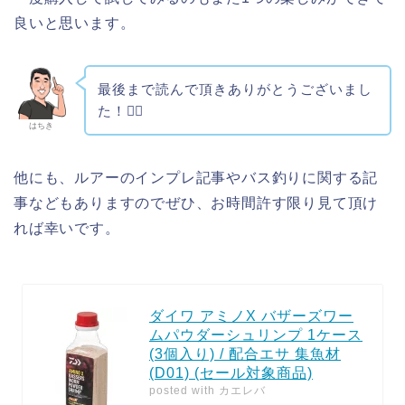
良いと思います。
最後まで読んで頂きありがとうございまし
た！🙇‍♂️
はちき
他にも、ルアーのインプレ記事やバス釣りに関する記
事などもありますのでぜひ、お時間許す限り見て頂け
れば幸いです。
ダイワ アミノX バザーズワー
ムパウダーシュリンプ 1ケース
(3個入り) / 配合エサ 集魚材
(D01) (セール対象商品)
posted with
カエレバ