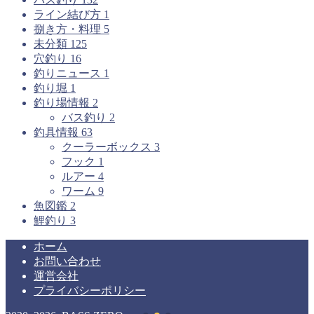
ライン結び方
1
捌き方・料理
5
未分類
125
穴釣り
16
釣りニュース
1
釣り堀
1
釣り場情報
2
バス釣り
2
釣具情報
63
クーラーボックス
3
フック
1
ルアー
4
ワーム
9
魚図鑑
2
鯉釣り
3
ホーム
お問い合わせ
運営会社
プライバシーポリシー