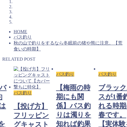
HOME
バス釣り
秋の山で釣りをするなら冬眠前の猪や熊に注意。【荒
食いの時期】
RELATED POST
バス釣り
バス釣り
バ
【梅雨の時
ブラック
バス釣り
釣
期にも関
スが1番
は
係】バス釣
れる時期
【投げ方】
りは濁りを
春です。
フリッピン
を
知れば釣果
【実体験
グキャスト