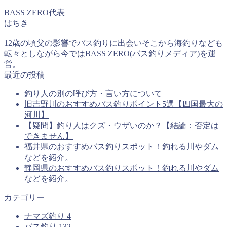
BASS ZERO代表
はちき
12歳の頃父の影響でバス釣りに出会いそこから海釣りなども
転々としながら今ではBASS ZERO(バス釣りメディア)を運
営。
最近の投稿
釣り人の別の呼び方・言い方について
旧吉野川のおすすめバス釣りポイント5選【四国最大の
河川】
【疑問】釣り人はクズ・ウザいのか？【結論：否定は
できません】
福井県のおすすめバス釣りスポット！釣れる川やダム
などを紹介。
静岡県のおすすめバス釣りスポット！釣れる川やダム
などを紹介。
カテゴリー
ナマズ釣り
4
バス釣り
132