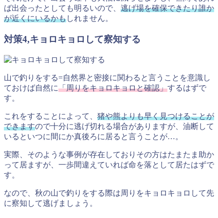
ば出会ったとしても明るいので、
逃げ場を確保できたり誰か
が近くにいるかも
しれません。
対策4,キョロキョロして察知する
山で釣りをする=自然界と密接に関わると言うことを意識し
ておけば自然に
「周りをキョロキョロと確認」
するはずで
す。
これをすることによって、
猪や熊よりも早く見つけることが
できます
ので十分に逃げ切れる場合がありますが、油断して
いるといつに間にか真後ろに居ると言うことが…。
実際、そのような事例が存在しておりその方はたまたま助か
って居ますが、一歩間違えていれば命を落として居たはずで
す。
なので、秋の山で釣りをする際は周りをキョロキョロして先
に察知して逃げましょう。