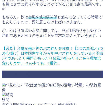
も気にせずに釣りをすることができると言う点で最高です。
w
もちろん、秋は
台風&感染病関係
も盛んになってくる時期で
もありますので、要注意しなければいけません。
が、やはり気温や水温に関しては、秋が1番釣りをしやすい
時期であると言うのを元に下記で本題に入っていきます。↓
【必見】台風が来た後のバス釣りを攻略！【1つの意識と8つ
の心掛け】
日本国内で年がら年中バス釣りをしていると季節
が4つあったり梅雨があったり台風があったりと色々環境は
変わります。 その中でも、1番釣...
秋は猪や熊が冬眠前の荒喰い時期
疑問
魚や人間が動きやすいってことは他の動物も…。