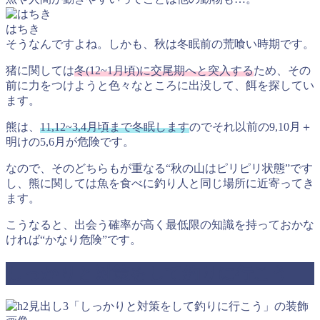
はちき
そうなんですよね。しかも、秋は冬眠前の荒喰い時期です。
猪に関しては
冬(12~1月頃)に交尾期へと突入する
ため、その
前に力をつけようと色々なところに出没して、餌を探してい
ます。
熊は、
11,12~3,4月頃まで冬眠します
のでそれ以前の9,10月＋
明けの5,6月が危険です。
なので、そのどちらもが重なる
“秋の山はピリピリ状態”
です
し、熊に関しては魚を食べに釣り人と同じ場所に近寄ってき
ます。
こうなると、出会う確率が高く最低限の知識を持っておかな
ければ
“かなり危険”
です。
しっかりと対策をして釣りに行こう