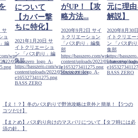
を
がUP！【攻
元に理由
について
略方法...
解説】
【カバー撃
ちに特化】
日
サ
2020年9月2日
サイ
2020年8月30
ショ
トクリエーション
イトクリエー
2021年1月20日
サ
り」編
「バス釣り」編集
ン 「バス釣
イトクリエーショ
部
集部
ン 「バス釣り」編
o.com/wp-
https://basszero.com/wp-
https://basszer
集部
o_A-
s/2022/05/basszero_logo_A-
content/uploads/2022/05/basszero_log
content/upload
https://basszero.com/wp-
5.png
e1653273411275.png
e165327341127
content/uploads/2022/05/basszero_logo_A-
BASS ZERO
BASS ZERO
e1653273411275.png
BASS ZERO
【え！？】冬のバス釣りで野池攻略は意外と簡単！【5つの
コツだけ】
【まとめ】バス釣り向けのマスバリについて【タフ時には必
須の針。】