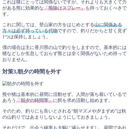
これは猪にとっては関係ないですが、それよりも大きくて力
がある熊に効果的な
「熊除けスプレー」
も持っておくべきで
す。
これに関しては、登山家の方をはじめとする
山に関係ある
方々は必ず持っている代物
ですので、釣りだからと甘く見ず
1つは保持しましょう。
僕の場合は主に香川県の山で釣りをしますので、基本的には
猪などしか生息しておらず熊とは全く関係がないため持って
おりません。
対策3,朝夕の時間を外す
熊や猪は基本的に昼間に活動せず、人間が落ち着いているで
あろう
「朝夕の時間帯」
に餌を求め活動し始めます。
そのため、釣りにも良いとされる
“朝マズメや夕まずめ”
は秋
の山釣りではあまりしないようにしておきましょう。
それだけで、出会う確率も大幅に減らせますし、昼間であれ