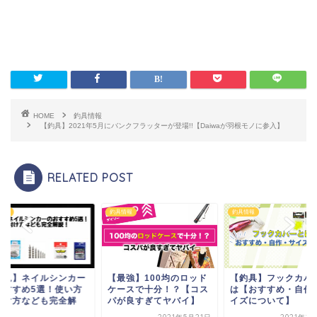
HOME
釣具情報
【釣具】2021年5月にバンクフラッターが登場!!【Daiwaが羽根モノに参入】
RELATED POST
情報
釣具情報
釣具情報
必見】ネイルシンカー
【最強】100均のロッド
【釣具】フックカバ
おすすめ5選！使い方
ケースで十分！？【コス
は【おすすめ・自作
付け方なども完全解
パが良すぎてヤバイ】
イズについて】
.