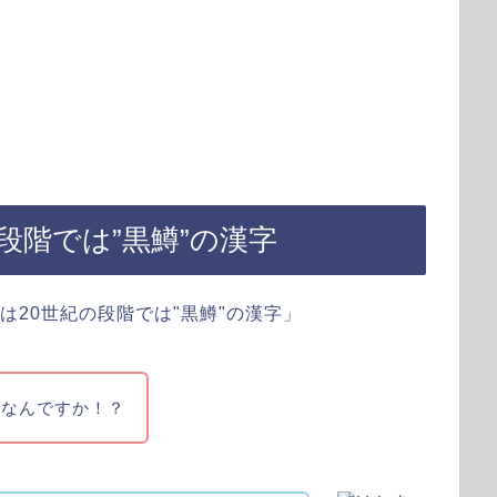
段階では”黒鱒”の漢字
鱒なんですか！？