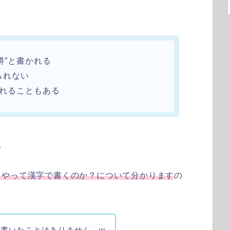
鱒”と書かれる
られない
かれることもある
。
うやって漢字で書くのか？について分かります
の
書いたことはありません。w