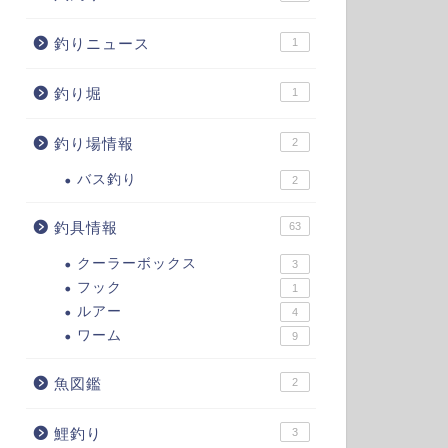
釣りニュース
1
釣り堀
1
釣り場情報
2
バス釣り
2
釣具情報
63
クーラーボックス
3
フック
1
ルアー
4
ワーム
9
魚図鑑
2
鯉釣り
3