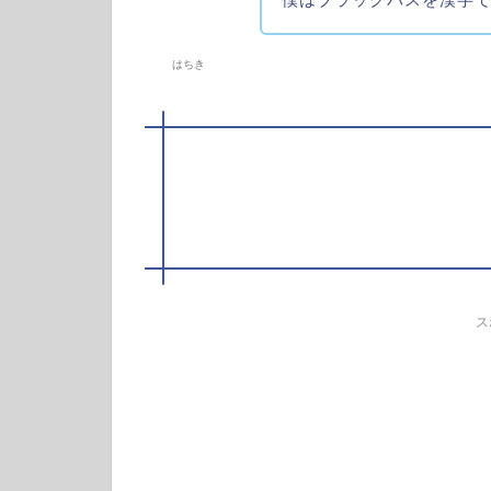
はちき
ス