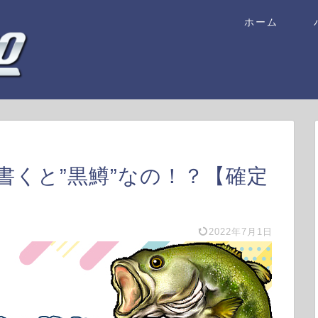
ホーム
書くと”黒鱒”なの！？【確定
2022年7月1日