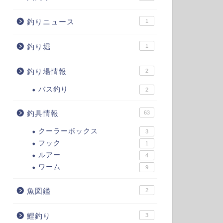
釣りニュース
1
釣り堀
1
釣り場情報
2
バス釣り
2
釣具情報
63
クーラーボックス
3
フック
1
ルアー
4
ワーム
9
魚図鑑
2
鯉釣り
3