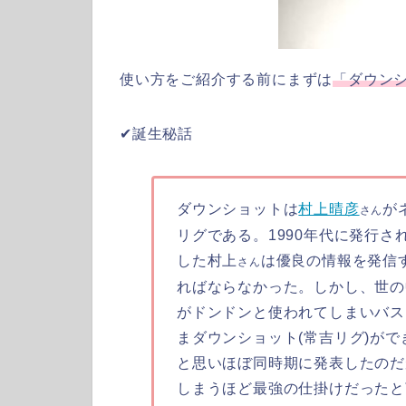
使い方をご紹介する前にまずは
「ダウン
✔︎誕生秘話
ダウンショットは
村上晴彦
が
さん
リグである。1990年代に発行
した村上
は優良の情報を発信
さん
ればならなかった。しかし、世の
がドンドンと使われてしまいバス
まダウンショット(常吉リグ)が
と思いほぼ同時期に発表したのだ
しまうほど最強の仕掛けだったと