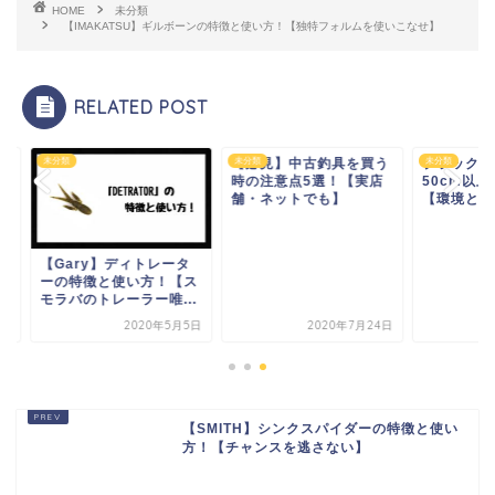
HOME
未分類
【IMAKATSU】ギルボーンの特徴と使い方！【独特フォルムを使いこなせ】
RELATED POST
類
【必見】中古釣具を買う
未分類
ブラックバスは何年
未分類
時の注意点5選！【実店
50cm以上になるの
舗・ネットでも】
【環境と餌次第】
Gary】ディトレータ
の特徴と使い方！【ス
ラバのトレーラー唯...
2020年5月5日
2020年7月24日
2020年7
【SMITH】シンクスパイダーの特徴と使い
方！【チャンスを逃さない】