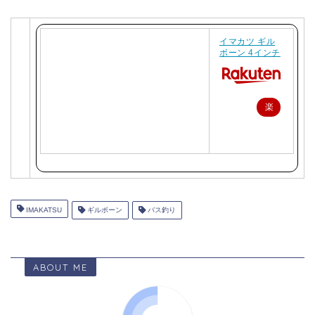
イマカツ ギル
ボーン 4インチ
楽
天
で
購
入
IMAKATSU
ギルボーン
バス釣り
ABOUT ME