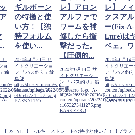
ッ
ギルボーン
レ】アロン
レ】フィ
ア
の特徴と使
アルファで
クスアル
い方！【独
ワームを補
ー(Fix-A-
ヤ
特フォルム
修したら衝
Lure)は
.
を使い...
撃だった。
ベェ。ワ..
【圧倒的...
日
サ
2020年4月20日
サ
2020年6月14
ショ
イトクリエーショ
イトクリエー
2020年6月14日
サ
り」編
ン 「バス釣り」編
ン 「バス釣
イトクリエーショ
集部
集部
ン 「バス釣り」編
o.com/wp-
https://basszero.com/wp-
https://basszer
集部
s/2022/05/basszero_logo_A-
content/uploads/2022/05/basszero_logo_A-
content/upload
https://basszero.com/wp-
5.png
e1653273411275.png
e165327341127
o_A-
content/uploads/2022/05/basszero_log
BASS ZERO
BASS ZERO
e1653273411275.png
BASS ZERO
【DSTYLE】トルキーストレートの特徴と使い方！【プラグ