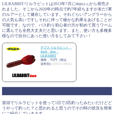
LILRABBIT/リルラビットは2013年7月にdeps
から発売さ
さん
れました。そこから2020年の時点で約7年経ちますが未だ1軍
のルアーとして健在しています。それぐらいアングラーから
の人気も高いですしそれに伴って確かな釣果をあげることが
可能です。なので、バス釣り初心者の方が初めて買うワーム
に選んでも全然大丈夫だと思います。また、使い方も多種多
様なので自分にあった使い方をしてみて下さい！
デプス リルラビット
4inch deps
LILRABBIT
価格：702円（税込、
送料別)
(2020/5/15時点)
リルラビットで釣れた状況
冒頭でリルラビットを使って1日で2匹釣ったみたいだけどど
うやって釣った？と思われると思うのでその時の状況を簡単
にご紹介していきます。