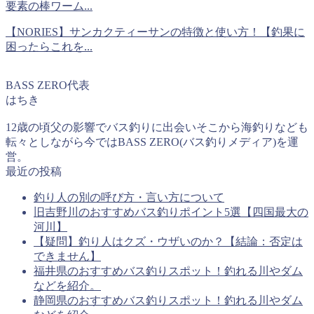
要素の棒ワーム...
【NORIES】サンカクティーサンの特徴と使い方！【釣果に
困ったらこれを...
BASS ZERO代表
はちき
12歳の頃父の影響でバス釣りに出会いそこから海釣りなども
転々としながら今ではBASS ZERO(バス釣りメディア)を運
営。
最近の投稿
釣り人の別の呼び方・言い方について
旧吉野川のおすすめバス釣りポイント5選【四国最大の
河川】
【疑問】釣り人はクズ・ウザいのか？【結論：否定は
できません】
福井県のおすすめバス釣りスポット！釣れる川やダム
などを紹介。
静岡県のおすすめバス釣りスポット！釣れる川やダム