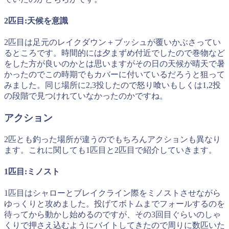
2匹目:天候を意識
2匹目は足元のレイクダウン＋ブッシュが覆いかぶさってい
るところです。時間的には夕まずめ付近でしたので巻物など
をした方が良いのかとは思いますがその日の天候が晴天で暑
かったのでこの時期でもカバーに付いているだろうと狙って
みました。同じ場所に2,3投したので怒り喰いもしくは1,2投
の段階で見つけれていなかったのかですね。
アクション
2匹とも釣った場所が違うのでもちろんアクションも異なり
ます。これに関しても1匹目と2匹目で紹介していきます。
1匹目:ミノスト
1匹目はシャローとブレイクライン際をミノストさせながら
ゆっくりと攻めました。投げてボトムまでフォールするのを
待ってから動かし始めるのですが、その3回目ぐらいのしゃ
くりで押さえ込むようにバイトしてきたので周りに数匹いた