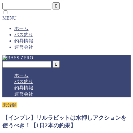
MENU
ホーム
バス釣り
釣具情報
運営会社
ホーム
バス釣り
釣具情報
運営会社
未分類
【インプレ】リルラビットは水押しアクションを
使うべき！【1日2本の釣果】