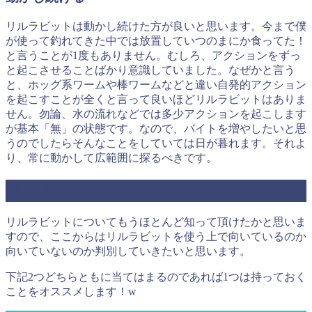
リルラビットは動かし続けた方が良いと思います。今まで僕
が使って釣れてきた中では放置していつのまにか食ってた！
と言うことが1度もありません。むしろ、アクションをずっ
と起こさせることばかり意識していました。なぜかと言う
と、ホッグ系ワームや棒ワームなどと違い自発的アクション
を起こすことが全くと言って良いほどリルラビットはありま
せん。勿論、水の流れなどでは多少アクションを起こします
が基本「無」の状態です。なので、バイトを増やしたいと思
うのでしたらそんなことをしていては日が暮れます。それよ
り、常に動かして広範囲に探るべきです。
リルラビットはこんな人にオススメ
リルラビットについてもうほとんど知って頂けたかと思いま
すので、ここからはリルラビットを使う上で向いているのか
向いていないのか判別していきたいと思います。
下記2つどちらともに当てはまるのであれば1つは持っておく
ことをオススメします！w