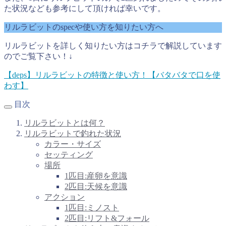
た状況なども参考にして頂ければ幸いです。
リルラビットのspecや使い方を知りたい方へ
リルラビットを詳しく知りたい方はコチラで解説しています
のでご覧下さい！↓
【deps】リルラビットの特徴と使い方！【バタバタで口を使
わす】
目次
リルラビットとは何？
リルラビットで釣れた状況
カラー・サイズ
セッティング
場所
1匹目:産卵を意識
2匹目:天候を意識
アクション
1匹目:ミノスト
2匹目:リフト&フォール