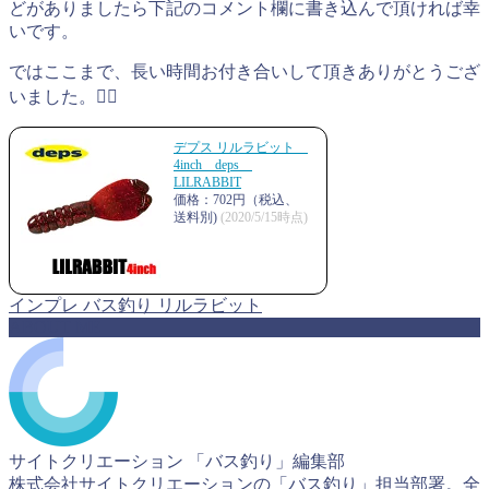
どがありましたら下記のコメント欄に書き込んで頂ければ幸
いです。
ではここまで、長い時間お付き合いして頂きありがとうござ
いました。🙇‍♂️
デプス リルラビット
4inch deps
LILRABBIT
価格：702円（税込、
送料別)
(2020/5/15時点)
インプレ
バス釣り
リルラビット
ABOUT ME
サイトクリエーション 「バス釣り」編集部
株式会社サイトクリエーションの「バス釣り」担当部署。全