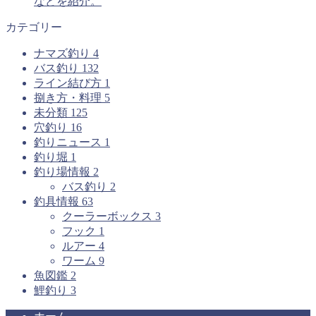
などを紹介。
カテゴリー
ナマズ釣り
4
バス釣り
132
ライン結び方
1
捌き方・料理
5
未分類
125
穴釣り
16
釣りニュース
1
釣り堀
1
釣り場情報
2
バス釣り
2
釣具情報
63
クーラーボックス
3
フック
1
ルアー
4
ワーム
9
魚図鑑
2
鯉釣り
3