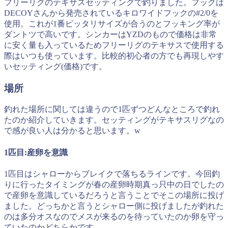
フリーリグのテキサスセッティングで釣りました。フックは
DECOYさんから発売されているキロワイドフックの#2/0を
使用。これが1番ピッタリサイズが合うのとフッキング率が
ダントツで高いです。シンカーはYZDのもので価格は非常
に安く量も入っているためフリーリグのテキサスで使用する
際はいつも使っています。比較的初心者の方でも再現しやす
いセッティング(価格)です。
場所
釣れた場所に関しては違うので1匹ずつどんなところで釣れ
たのか紹介していきます。セッティングがテキサスリグなの
で感が良い人は分かると思います。w
1匹目:産卵を意識
1匹目はシャローからブレイクで落ちるラインです。今回釣
りに行ったタイミングが春の産卵時期真っ只中の日でしたの
で産卵を意識しているだろうと言うことでそこの場所に投げ
ました。どっちかと言うとシャロー側に投げましたが釣れた
のは多分オスなのでメスが来るのを待っていたのか卵を守っ
ていたのかどちらかです。