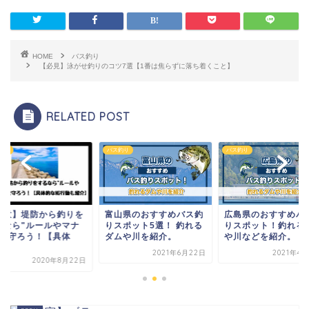
HOME
バス釣り
【必見】泳がせ釣りのコツ7選【1番は焦らずに落ち着くこと】
RELATED POST
釣り
バス釣り
バス釣り
注意】堤防から釣りを
富山県のおすすめバス釣
広島県のおすすめバ
るなら"ルールやマナ
りスポット5選！ 釣れる
りスポット！釣れる
"を守ろう！【具体
ダムや川を紹介。
や川などを紹介。
.
2021年6月22日
2021年4
2020年8月22日