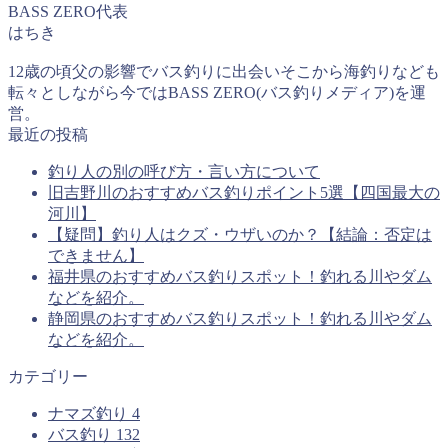
BASS ZERO代表
はちき
12歳の頃父の影響でバス釣りに出会いそこから海釣りなども
転々としながら今ではBASS ZERO(バス釣りメディア)を運
営。
最近の投稿
釣り人の別の呼び方・言い方について
旧吉野川のおすすめバス釣りポイント5選【四国最大の
河川】
【疑問】釣り人はクズ・ウザいのか？【結論：否定は
できません】
福井県のおすすめバス釣りスポット！釣れる川やダム
などを紹介。
静岡県のおすすめバス釣りスポット！釣れる川やダム
などを紹介。
カテゴリー
ナマズ釣り
4
バス釣り
132