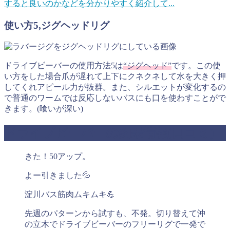
すると良いのかなどを分かりやすく紹介して...
使い方5,ジグヘッドリグ
ドライブビーバーの使用方法5は
“ジグヘッド”
です。この使
い方をした場合爪が遅れて上下にクネクネして水を大きく押
してくれアピール力が抜群。また、シルエットが変化するの
で普通のワームでは反応しないバスにも口を使わすことがで
きます。(喰いが深い)
ドライブビーバーの釣果情報(口コミ)
きた！50アップ。
よー引きました💦
淀川バス筋肉ムキムキ💪
先週のパターンから試すも、不発。切り替えて沖
の立木でドライブビーバーのフリーリグで一発で