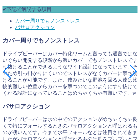
✔︎下記で解説する項目
カバー周りでもノンストレス
バサロアクション
カバー周りでもノンストレス
ドライブビーバーはカバー特化ワームと言っても過言ではな
いぐらい開発する段階から濃いカバーでもノンストレスです
り抜けることができるようなワイド設計になっています。そ
のため引っ掛かりにくいのでストレスがなくカバーに撃ち続
けることが可能です。また、僕みたいな野池を回る人達は比
較的難しい位置からカバーを撃つのでこのようにすり抜けて
くれる設計になっていることはめちゃくちゃ有難いです。w
バサロアクション
ドライブビーバーは水の中でのアクションがめちゃくちゃ良
くて特にフォールするときのバサロアクションと呼ばれるも
のが凄いんです。今まで水平フォールなどは注目されてきま
したがバサロアクションと呼ばれるものは爪をブルブルとフ