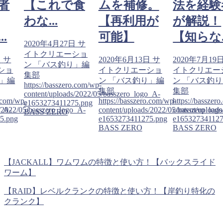
【これで食
ムを補修。
法を経験者
な...
【再利用が
が解説！
わ
可能】
【知らな...
20年4月27日
サ
20
トクリエーショ
イ
2020年6月13日
サ
2020年7月19日
サ
 「バス釣り」編
ン
イトクリエーショ
イトクリエーショ
部
集
ン 「バス釣り」編
ン 「バス釣り」編
ps://basszero.com/wp-
htt
集部
集部
tent/uploads/2022/05/basszero_logo_A-
con
https://basszero.com/wp-
https://basszero.com/wp-
653273411275.png
e1
asszero_logo_A-
content/uploads/2022/05/basszero_logo_A-
content/uploads/2022/05/
SS ZERO
BA
e1653273411275.png
e1653273411275.png
BASS ZERO
BASS ZERO
【JACKALL】ワムワムの特徴と使い方！【バックスライド
ワーム】
【RAID】レベルクランクの特徴と使い方！【岸釣り特化の
クランク】