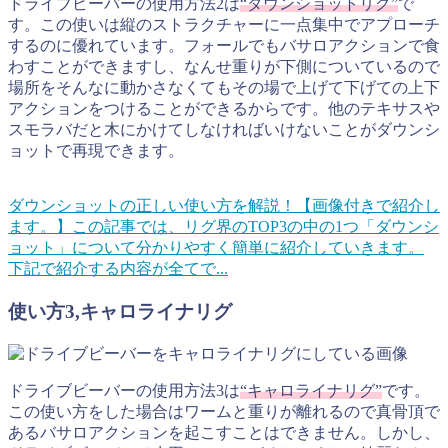
ドライブビーバーの使用方法2は
“ダウンショットリグ”
で
す。この使いは縦のストラクチャーに一点集中でアプローチ
するのに優れています。フォールでもバサロアクションで食
わすことができますし、なんせ重りが下側についているので
場所をそんなに動かさなくてもその場で上げて下げての上下
アクションをつけることができるからです。他のテキサスや
スモラバだと木にかけてしなければいけないことがダウンシ
ョットで再現できます。
ダウンショットの正しい使い方を解説！【画像付きで紹介し
ます。】
この記事では、リグ界のTOP3の中の1つ「ダウンシ
ョット」について分かりやすく簡単に紹介していきます。
下記で紹介する内容が全てで...
使い方3,キャロライナリグ
ドライブビーバーの使用方法3は
“キャロライナリグ”
です。
この使い方をした場合はワームと重りが離れるので真骨頂で
あるバサロアクションを起こすことはできません。しかし、