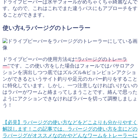
ドライブビーバーは水平フォールがめちゃくちゃ綺麗なんで
す。なので、これはこれでまた違うバスにもアプローチをす
ることができます。
使い方4,ラバージグのトレーラー
ドライブビーバーの使用方法4は
“ラバージグのトレーラ
ー”
です。この使い方をした場合はフォールではバサロアク
ションを演出しつつ底ではズルズル&ピョンピョンアクショ
ンができるというサイト釣りや足元のカバー釣りをすること
に特化しています。しかし、一つ注意しなければいけないの
はラバーがワームと絡まってしまうことです。絡んで思った
ようにアクションできなければラバーを切って調整しましょ
う！
【必見】ラバージグの使い方などをどこよりも分かりやすく
解説します！
この記事では、ラバージグの使い方を主にどの
ラバージグがオススメなのかやどんなワームをトレーラーに