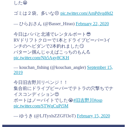
した😁
ゴミは２袋。多いな😣
pic.twitter.com/AmPdvqd8d2
— ひらおさん (@Basser_Hirao)
February 22, 2020
今日はパパと北浦でレンタルボート😎
RVドリフトクローで1本とドライブビーバー3イ
ンチのヘビダンで2本釣れました😏
パターン掴んじゃえばこっちのもん💪
pic.twitter.com/Nh5Agy8CKH
— kouchan_fishing (@kouchan_angler)
September 15,
2019
今日旧吉野川リベンジ！！
集合前にドライブビーバーでテトラの穴撃ちでナ
イスコンディション😍
ボートはノーバイトでした😭
#旧吉野川
#osp
pic.twitter.com/STWqCuPi5M
— ゆうき (@LJTyxlsZZGFl3oT)
February 15, 2020