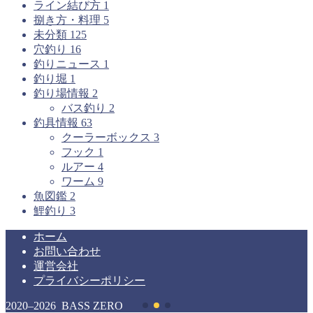
ライン結び方
1
捌き方・料理
5
未分類
125
穴釣り
16
釣りニュース
1
釣り堀
1
釣り場情報
2
バス釣り
2
釣具情報
63
クーラーボックス
3
フック
1
ルアー
4
ワーム
9
魚図鑑
2
鯉釣り
3
ホーム
お問い合わせ
運営会社
プライバシーポリシー
2020–2026 BASS ZERO