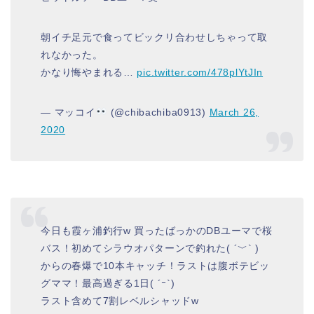
朝イチ足元で食ってビックリ合わせしちゃって取
れなかった。
かなり悔やまれる…
pic.twitter.com/478plYtJIn
— マッコイ
(@chibachiba0913)
March 26,
2020
今日も霞ヶ浦釣行w 買ったばっかのDBユーマで桜
バス！初めてシラウオパターンで釣れた( ´﹀` )
からの春爆で10本キャッチ！ラストは腹ボテビッ
グママ！最高過ぎる1日( ´ｰ`)
ラスト含めて7割レベルシャッドw