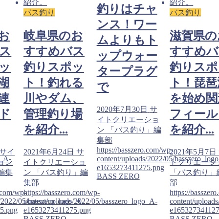
釣りはチャ
バス釣り
バス釣り
ンス！ワー
お
岐阜県のお
滋賀県の
ムよりもト
ス
すすめバス
すすめバ
ップウォー
ッ
釣りスポッ
釣りスポ
タープラグ
湖
ト！釣れる
ト！琵琶
で
連
川やダム、
を始め関
2020年7月30日
サ
ド
管理釣り場
フィール
イトクリエーショ
を紹介...
を紹介...
ン 「バス釣り」編
集部
https://basszero.com/wp-
サイ
2021年6月24日
サ
2021年5月7日
o_A-
content/uploads/2022/05/basszero_log
ョン
イトクリエーショ
トクリエーシ
e1653273411275.png
編集
ン 「バス釣り」編
「バス釣り」
BASS ZERO
集部
部
o.com/wp-
https://basszero.com/wp-
https://basszer
s/2022/05/basszero_logo_A-
content/uploads/2022/05/basszero_logo_A-
content/upload
5.png
e1653273411275.png
e165327341127
BASS ZERO
BASS ZERO