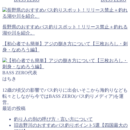
長野県のおすすめバス釣りスポット！リリース禁止＋釣れる
湖や川を紹介。
【初心者でも簡単】アジの捌き方について【三枚おろし・刺
身・なめろう編】
BASS ZERO代表
はちき
12歳の頃父の影響でバス釣りに出会いそこから海釣りなども
転々としながら今ではBASS ZERO(バス釣りメディア)を運
営。
最近の投稿
釣り人の別の呼び方・言い方について
旧吉野川のおすすめバス釣りポイント5選【四国最大の