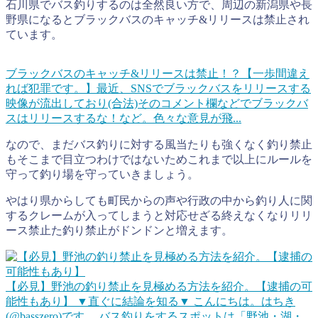
石川県でバス釣りするのは全然良い方で、周辺の新潟県や長
野県になるとブラックバスのキャッチ&リリースは禁止され
ています。
ブラックバスのキャッチ&リリースは禁止！？【一歩間違え
れば犯罪です。】
最近、SNSでブラックバスをリリースする
映像が流出しており(合法)そのコメント欄などでブラックバ
スはリリースするな！など。色々な意見が飛...
なので、まだバス釣りに対する風当たりも強くなく釣り禁止
もそこまで目立つわけではないためこれまで以上にルールを
守って釣り場を守っていきましょう。
やはり県からしても町民からの声や行政の中から釣り人に関
するクレームが入ってしまうと対応せざる終えなくなりリリ
ース禁止た釣り禁止がドンドンと増えます。
【必見】野池の釣り禁止を見極める方法を紹介。【逮捕の可
能性もあり】
▼直ぐに結論を知る▼ こんにちは。はちき
(@basszero)です。 バス釣りをするスポットは「野池・湖・