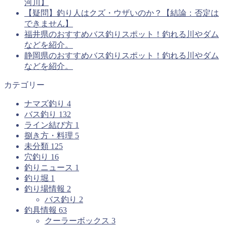
河川】
【疑問】釣り人はクズ・ウザいのか？【結論：否定は
できません】
福井県のおすすめバス釣りスポット！釣れる川やダム
などを紹介。
静岡県のおすすめバス釣りスポット！釣れる川やダム
などを紹介。
カテゴリー
ナマズ釣り
4
バス釣り
132
ライン結び方
1
捌き方・料理
5
未分類
125
穴釣り
16
釣りニュース
1
釣り堀
1
釣り場情報
2
バス釣り
2
釣具情報
63
クーラーボックス
3