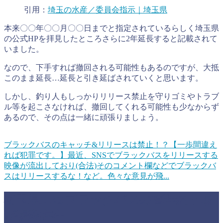
引用：
埼玉の水産／委員会指示｜埼玉県
本来〇〇年〇〇月〇〇日までと指定されているらしく埼玉県
の公式HPを拝見したところさらに2年延長すると記載されて
いました。
なので、下手すれば撤回される可能性もあるのですが、大抵
このまま延長…延長と引き延ばされていくと思います。
しかし、釣り人もしっかりリリース禁止を守りゴミやトラブ
ル等を起こさなければ、撤回してくれる可能性も少なからず
あるので、その点は一緒に頑張りましょう。
ブラックバスのキャッチ&リリースは禁止！？【一歩間違え
れば犯罪です。】
最近、SNSでブラックバスをリリースする
映像が流出しており(合法)そのコメント欄などでブラックバ
スはリリースするな！など。色々な意見が飛...
埼玉県にはブラックバスの管理釣り場
が複数存在