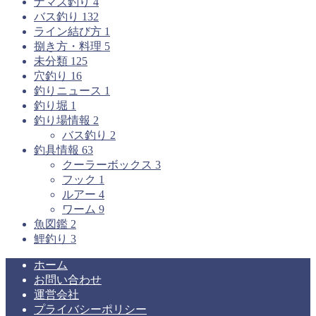
ナマズ釣り
4
バス釣り
132
ライン結び方
1
捌き方・料理
5
未分類
125
穴釣り
16
釣りニュース
1
釣り堀
1
釣り場情報
2
バス釣り
2
釣具情報
63
クーラーボックス
3
フック
1
ルアー
4
ワーム
9
魚図鑑
2
鯉釣り
3
ホーム
お問い合わせ
運営会社
プライバシーポリシー