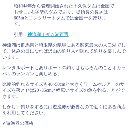
昭和44年から管理開始された下久保ダムは全国で
も珍しいL字型のダムであり、堤頂長の長さは
605mとコンクリートダムでは全国一を誇りま
す。
引用：
神流湖｜ダム湖百選
神流湖は群馬県と埼玉県の県境にある関東最大の人口湖でし
て、休みの日になれば沢山の釣り人が訪れて釣りを楽しんで
います。
レンタルボートもありボートの釣りはもちろんのことオカッ
パリのランガンも楽しめる。
比較的釣れるサイズも40~50cmと大きくワームやルアーのサ
イズを落とせば20~35cmと幅広いサイズの魚を釣ることがで
きます。
しかし、釣りをするには遊漁券が必要なので近くにある商店
を利用してください。
✔︎遊漁券の価格