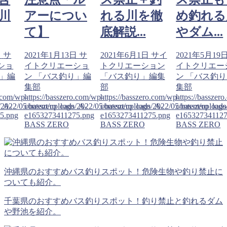
川
アーについ
れる川を徹
め釣れる
て】
底解説...
やダム...
日
サ
2021年1月13日
サ
2021年6月1日
サイ
2021年5月19
ショ
イトクリエーショ
トクリエーション
イトクリエー
り」編
ン 「バス釣り」編
「バス釣り」編集
ン 「バス釣
集部
部
集部
o.com/wp-
https://basszero.com/wp-
https://basszero.com/wp-
https://basszer
o_A-
s/2022/05/basszero_logo_A-
content/uploads/2022/05/basszero_logo_A-
content/uploads/2022/05/basszero_log
content/upload
5.png
e1653273411275.png
e1653273411275.png
e165327341127
BASS ZERO
BASS ZERO
BASS ZERO
沖縄県のおすすめバス釣りスポット！危険生物や釣り禁止に
ついても紹介。
千葉県のおすすめバス釣りスポット！釣り禁止と釣れるダム
や野池を紹介。