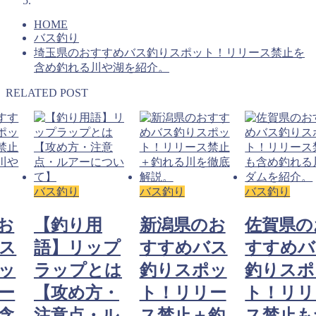
HOME
バス釣り
埼玉県のおすすめバス釣りスポット！リリース禁止を
含め釣れる川や湖を紹介。
RELATED POST
バス釣り
バス釣り
バス釣り
お
【釣り用
新潟県のお
佐賀県の
ス
語】リップ
すすめバス
すすめバ
ッ
ラップとは
釣りスポッ
釣りスポ
ー
【攻め方・
ト！リリー
ト！リリ
含
注意点・ル
ス禁止＋釣
ス禁止も